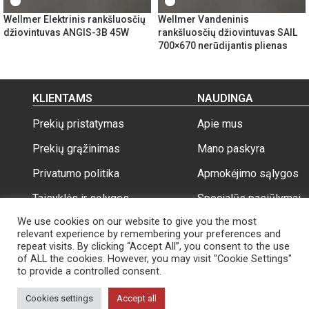
Wellmer Elektrinis rankšluosčių
Wellmer Vandeninis
džiovintuvas ANGIS-3B 45W
rankšluosčių džiovintuvas SAIL
700×670 nerūdijantis plienas
KLIENTAMS
NAUDINGA
Prekių pristatymas
Apie mus
Prekių grąžinimas
Mano paskyra
Privatumo politika
Apmokėjimo sąlygos
Taisyklės ir sąlygos
Specialūs pasiūlymai
We use cookies on our website to give you the most
relevant experience by remembering your preferences and
repeat visits. By clicking “Accept All”, you consent to the use
of ALL the cookies. However, you may visit "Cookie Settings"
to provide a controlled consent.
Wellmer.lt
Visos teisės saugomos 2026
Cookies settings
Accept all