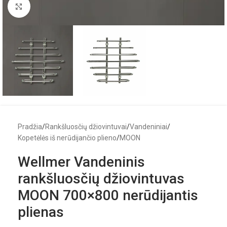
Click to enlarge
Pradžia
/
Rankšluosčių džiovintuvai
/
Vandeniniai
/
Kopetėlės iš nerūdijančio plieno
/
MOON
Wellmer Vandeninis
rankšluosčių džiovintuvas
MOON 700×800 nerūdijantis
plienas