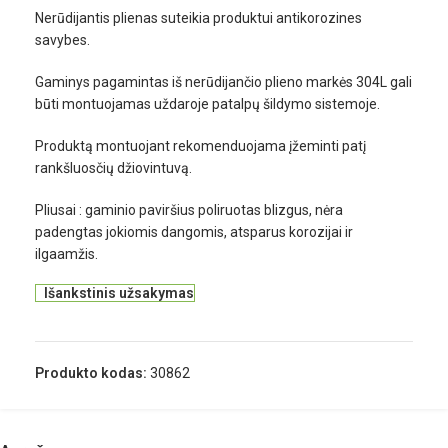
Nerūdijantis plienas suteikia produktui antikorozines
savybes.
Gaminys pagamintas iš nerūdijančio plieno markės 304L gali
būti montuojamas uždaroje patalpų šildymo sistemoje.
Produktą montuojant rekomenduojama įžeminti patį
rankšluosčių džiovintuvą.
Pliusai : gaminio paviršius poliruotas blizgus, nėra
padengtas jokiomis dangomis, atsparus korozijai ir
ilgaamžis.
Išankstinis užsakymas
Produkto kodas:
30862