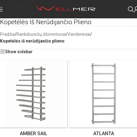
Skip to navigation
Skip to main content
Kopetėlės Iš Nerūdijančio Plieno
Pradžia
/
Rankšluosčių džiovintuvai
/
Vandeniniai
/
Kopetėlės iš nerūdijančio plieno
Show sidebar
AMBER SAIL
ATLANTA