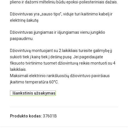
plieno ir dažomi milteliniu būdu epoksi-poliesteriniais dažais.
Džiovintuvas yra „sauso tipo”, viduje turi kaitinimo kabelį ir
elektrinę šakutę.
Džiovintuvas įjungiamas ir išjungiamas vienu jungiklio
paspaudimu.
Džiovintuvą montuojant su 2 laikikliais turėsite galimybę jį
sukioti tiek į kairę tiek į dešinę pusę. Jei pageidaujate
fiksuoto tvirtinimo tuomet džiovintuvą reikės montuoti su 4
laikikliais.
Maksimali elektrinio rankšluosčių džiovintuvo paviršiaus
įkaitimo temperatūra 60°C.
Išankstinis užsakymas
Produkto kodas:
37601B