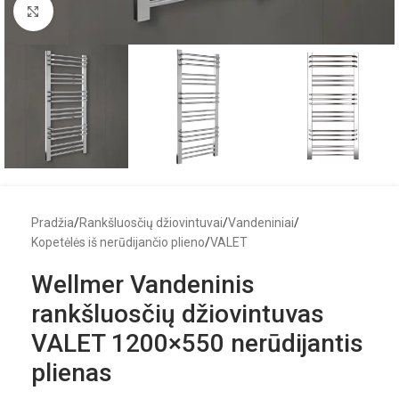
Click to enlarge
Pradžia
/
Rankšluosčių džiovintuvai
/
Vandeniniai
/
Kopetėlės iš nerūdijančio plieno
/
VALET
Wellmer Vandeninis
rankšluosčių džiovintuvas
VALET 1200×550 nerūdijantis
plienas