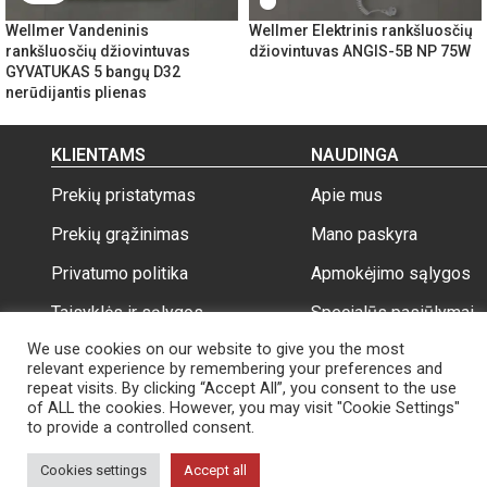
Wellmer Vandeninis
Wellmer Elektrinis rankšluosčių
rankšluosčių džiovintuvas
džiovintuvas ANGIS-5B NP 75W
GYVATUKAS 5 bangų D32
nerūdijantis plienas
KLIENTAMS
NAUDINGA
Prekių pristatymas
Apie mus
Prekių grąžinimas
Mano paskyra
Privatumo politika
Apmokėjimo sąlygos
Taisyklės ir sąlygos
Specialūs pasiūlymai
We use cookies on our website to give you the most
relevant experience by remembering your preferences and
repeat visits. By clicking “Accept All”, you consent to the use
of ALL the cookies. However, you may visit "Cookie Settings"
to provide a controlled consent.
Wellmer.lt
Visos teisės saugomos 2026
Cookies settings
Accept all