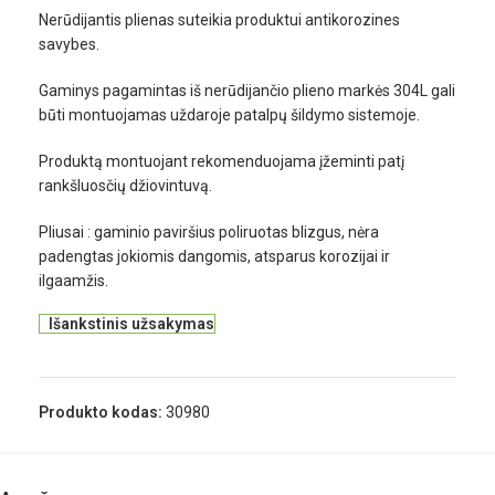
Nerūdijantis plienas suteikia produktui antikorozines
savybes.
Gaminys pagamintas iš nerūdijančio plieno markės 304L gali
būti montuojamas uždaroje patalpų šildymo sistemoje.
Produktą montuojant rekomenduojama įžeminti patį
rankšluosčių džiovintuvą.
Pliusai : gaminio paviršius poliruotas blizgus, nėra
padengtas jokiomis dangomis, atsparus korozijai ir
ilgaamžis.
Išankstinis užsakymas
Produkto kodas:
30980