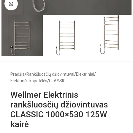
Click to enlarge
Pradžia
/
Rankšluosčių džiovintuvai
/
Elektriniai
/
Elektrinės kopetėlės
/
CLASSIC
Wellmer Elektrinis
rankšluosčių džiovintuvas
CLASSIC 1000×530 125W
kairė