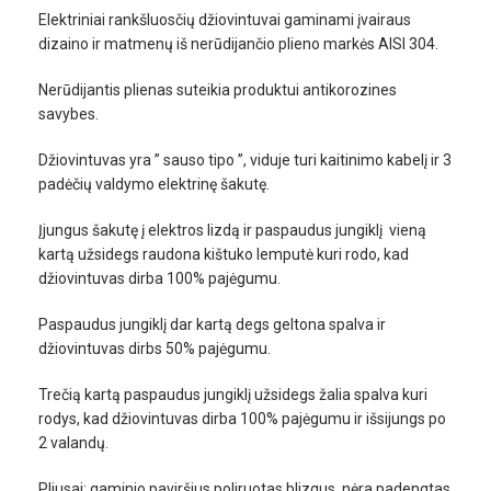
Elektriniai rankšluosčių džiovintuvai gaminami įvairaus
dizaino ir matmenų iš nerūdijančio plieno markės AISI 304.
Nerūdijantis plienas suteikia produktui antikorozines
savybes.
Džiovintuvas yra ” sauso tipo ”, viduje turi kaitinimo kabelį ir 3
padėčių valdymo elektrinę šakutę.
Įjungus šakutę į elektros lizdą ir paspaudus jungiklį vieną
kartą užsidegs raudona kištuko lemputė kuri rodo, kad
džiovintuvas dirba 100% pajėgumu.
Paspaudus jungiklį dar kartą degs geltona spalva ir
džiovintuvas dirbs 50% pajėgumu.
Trečią kartą paspaudus jungiklį užsidegs žalia spalva kuri
rodys, kad džiovintuvas dirba 100% pajėgumu ir išsijungs po
2 valandų.
Pliusai: gaminio paviršius poliruotas blizgus, nėra padengtas