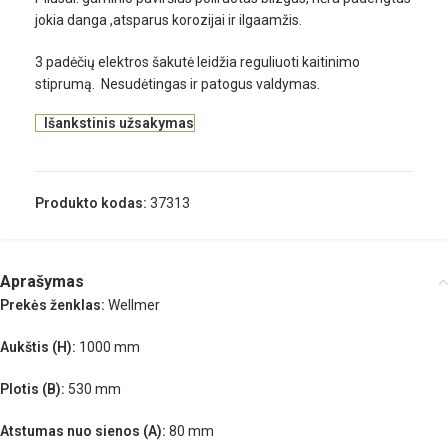
jokia danga ,atsparus korozijai ir ilgaamžis.
3 padėčių elektros šakutė leidžia reguliuoti kaitinimo
stiprumą. Nesudėtingas ir patogus valdymas.
Išankstinis užsakymas
Produkto kodas:
37313
Aprašymas
Prekės ženklas:
Wellmer
Aukštis (H):
1000 mm
Plotis (B):
530 mm
Atstumas nuo sienos (A):
80 mm