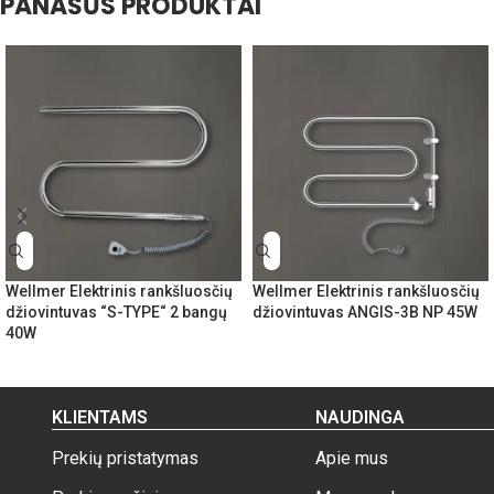
PANAŠŪS PRODUKTAI
Wellmer Elektrinis rankšluosčių
Wellmer Elektrinis rankšluosčių
džiovintuvas “S-TYPE“ 2 bangų
džiovintuvas ANGIS-3B NP 45W
40W
KLIENTAMS
NAUDINGA
Prekių pristatymas
Apie mus