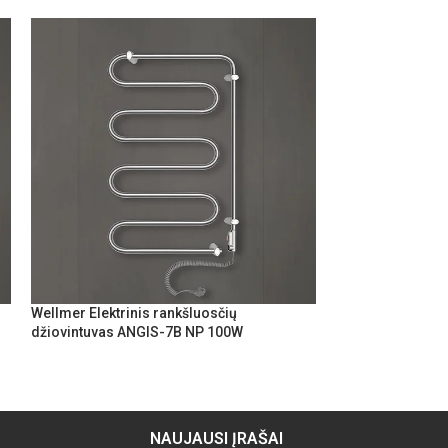
Wellmer Elektrinis rankšluosčių
Wellmer Elektrin
džiovintuvas ANGIS-7B NP 100W
džiovintuvas CL
NAUJAUSI ĮRAŠAI