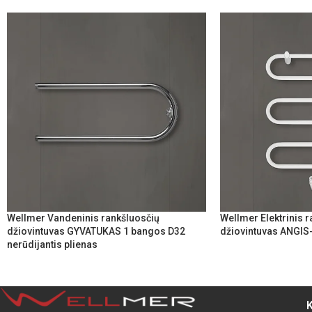
Wellmer Vandeninis rankšluosčių
Wellmer Elektrinis 
džiovintuvas GYVATUKAS 1 bangos D32
džiovintuvas ANGIS
nerūdijantis plienas