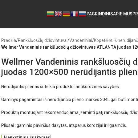
PAGRINDINIS
APIE MUS
PR
Pradžia
/
Rankšluosčių džiovintuvai
/
Vandeniniai
/
Kopetėlės iš nerūdijanč
Wellmer Vandeninis rankšluosčių džiovintuvas ATLANTA juodas 120
Wellmer Vandeninis rankšluosčių 
juodas 1200×500 nerūdijantis plie
Nerūdijantis plienas suteikia produktui antikorozines savybes.
Gaminys pagamintas iš nerūdijančio plieno markės 304L gali būti mon
Produktą montuojant rekomenduojama įžeminti patį rankšluosčių džio
Pliusai : gaminio paviršius dažytas, atsparus korozijai ir ilgaamžis.
Išankstinis užsakymas