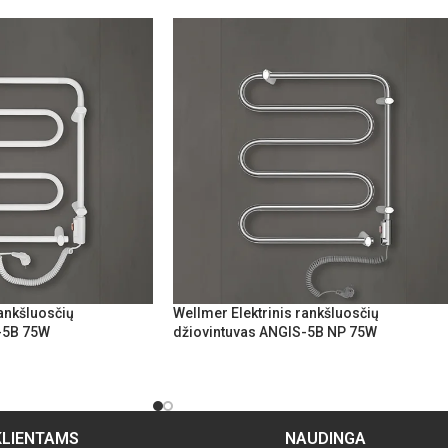
rankšluosčių
Wellmer Elektrinis rankšluosčių
-5B 75W
džiovintuvas ANGIS-5B NP 75W
KLIENTAMS
NAUDINGA