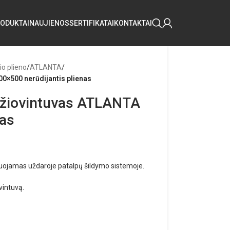
ODUKTAI
NAUJIENOS
SERTIFIKATAI
KONTAKTAI
io plieno
/
ATLANTA
/
0×500 nerūdijantis plienas
džiovintuvas ATLANTA
nas
tuojamas uždaroje patalpų šildymo sistemoje.
vintuvą.