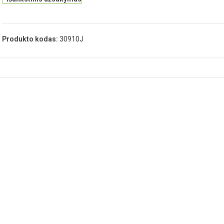
Produkto kodas:
30910J
APRAŠYMAS
PAPILDOMA INFORMACIJA