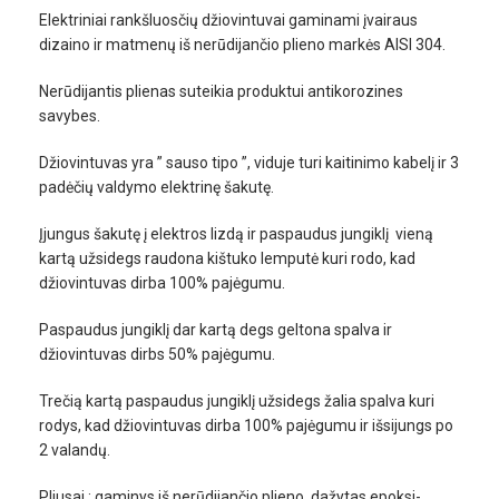
Elektriniai rankšluosčių džiovintuvai gaminami įvairaus
dizaino ir matmenų iš nerūdijančio plieno markės AISI 304.
Nerūdijantis plienas suteikia produktui antikorozines
savybes.
Džiovintuvas yra ” sauso tipo ”, viduje turi kaitinimo kabelį ir 3
padėčių valdymo elektrinę šakutę.
Įjungus šakutę į elektros lizdą ir paspaudus jungiklį vieną
kartą užsidegs raudona kištuko lemputė kuri rodo, kad
džiovintuvas dirba 100% pajėgumu.
Paspaudus jungiklį dar kartą degs geltona spalva ir
džiovintuvas dirbs 50% pajėgumu.
Trečią kartą paspaudus jungiklį užsidegs žalia spalva kuri
rodys, kad džiovintuvas dirba 100% pajėgumu ir išsijungs po
2 valandų.
Pliusai : gaminys iš nerūdijančio plieno, dažytas epoksi-