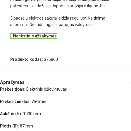
poliesteriniais dažais, atsparus korozijai ir ilgaamžis.
3 padėčių elektros šakutė leidžia reguliuoti kaitinimo
stiprumą. Nesudėtingas ir patogus valdymas.
Išankstinis užsakymas
Produkto kodas:
37580J
Aprašymas
Prekės tipas:
Elektrinis džiovintuvas
Prekės ženklas:
Wellmer
Aukštis (H):
1000 mm
Plotis (B):
87 mm