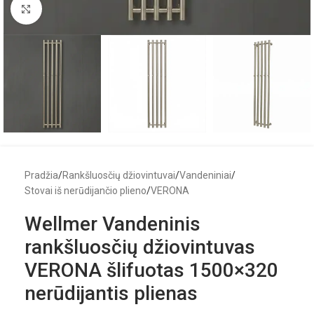
Click to enlarge
Pradžia
/
Rankšluosčių džiovintuvai
/
Vandeniniai
/
Stovai iš nerūdijančio plieno
/
VERONA
Wellmer Vandeninis
rankšluosčių džiovintuvas
VERONA šlifuotas 1500×320
nerūdijantis plienas