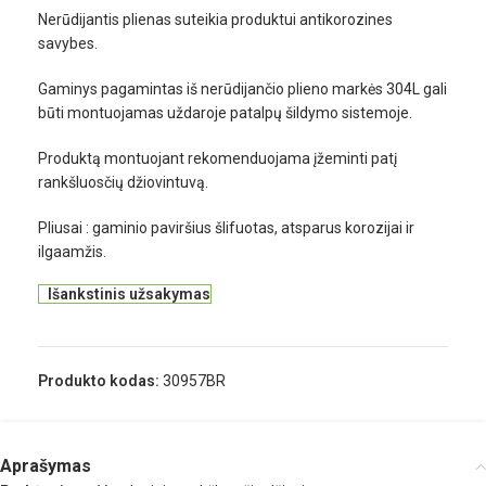
Nerūdijantis plienas suteikia produktui antikorozines
savybes.
Gaminys pagamintas iš nerūdijančio plieno markės 304L gali
būti montuojamas uždaroje patalpų šildymo sistemoje.
Produktą montuojant rekomenduojama įžeminti patį
rankšluosčių džiovintuvą.
Pliusai : gaminio paviršius šlifuotas, atsparus korozijai ir
ilgaamžis.
Išankstinis užsakymas
Produkto kodas:
30957BR
Aprašymas