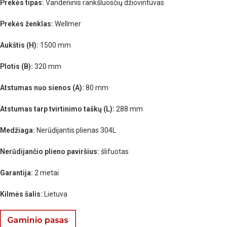
Prekės tipas:
Vandeninis rankšluosčių džiovintuvas
Prekės ženklas:
Wellmer
Aukštis (H):
1500 mm
Plotis (B):
320 mm
Atstumas nuo sienos (A):
80 mm
Atstumas tarp tvirtinimo taškų (L):
288 mm
Medžiaga:
Nerūdijantis plienas 304L
Nerūdijančio plieno paviršius:
šlifuotas
Garantija:
2 metai
Kilmės šalis:
Lietuva