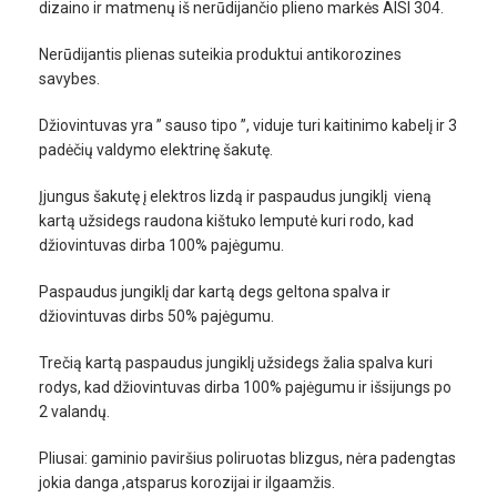
dizaino ir matmenų iš nerūdijančio plieno markės AISI 304.
Nerūdijantis plienas suteikia produktui antikorozines
savybes.
Džiovintuvas yra ” sauso tipo ”, viduje turi kaitinimo kabelį ir 3
padėčių valdymo elektrinę šakutę.
Įjungus šakutę į elektros lizdą ir paspaudus jungiklį vieną
kartą užsidegs raudona kištuko lemputė kuri rodo, kad
džiovintuvas dirba 100% pajėgumu.
Paspaudus jungiklį dar kartą degs geltona spalva ir
džiovintuvas dirbs 50% pajėgumu.
Trečią kartą paspaudus jungiklį užsidegs žalia spalva kuri
rodys, kad džiovintuvas dirba 100% pajėgumu ir išsijungs po
2 valandų.
Pliusai: gaminio paviršius poliruotas blizgus, nėra padengtas
jokia danga ,atsparus korozijai ir ilgaamžis.