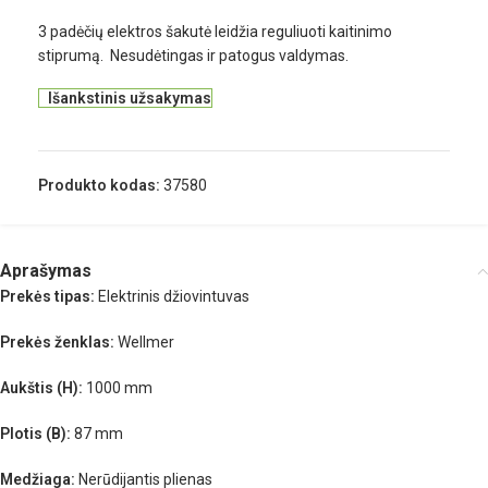
3 padėčių elektros šakutė leidžia reguliuoti kaitinimo
stiprumą. Nesudėtingas ir patogus valdymas.
Išankstinis užsakymas
Produkto kodas:
37580
Aprašymas
Prekės tipas:
Elektrinis džiovintuvas
Prekės ženklas:
Wellmer
Aukštis (H):
1000 mm
Plotis (B):
87 mm
Medžiaga:
Nerūdijantis plienas