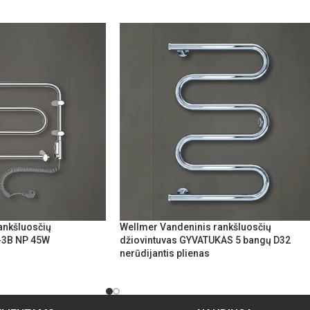
rankšluosčių
Wellmer Vandeninis rankšluosčių
-3B NP 45W
džiovintuvas GYVATUKAS 5 bangų D32
nerūdijantis plienas