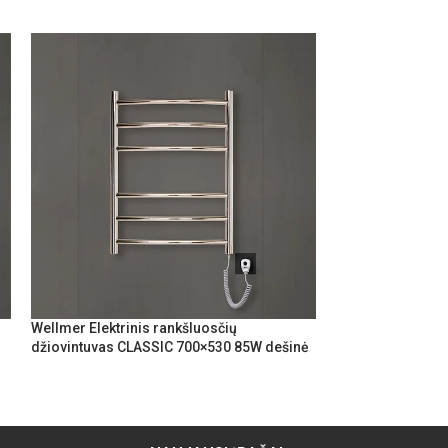
Wellmer Elektrinis rankšluosčių
Wellmer Elektrin
džiovintuvas CLASSIC 700×530 85W dešinė
džiovintuvas CL
dešinė