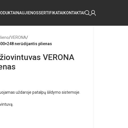
ODUKTAI
NAUJIENOS
SERTIFIKATAI
KONTAKTAI
plieno
/
VERONA
/
00×248 nerūdijantis plienas
džiovintuvas VERONA
ienas
tuojamas uždaroje patalpų šildymo sistemoje.
vintuvą.