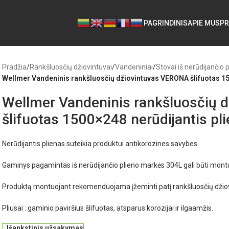
PAGRINDINIS
APIE MUS
PR
Pradžia
/
Rankšluosčių džiovintuvai
/
Vandeniniai
/
Stovai iš nerūdijančio 
Wellmer Vandeninis rankšluosčių džiovintuvas VERONA šlifuotas 15
Wellmer Vandeninis rankšluosčių 
šlifuotas 1500×248 nerūdijantis pl
Nerūdijantis plienas suteikia produktui antikorozines savybes.
Gaminys pagamintas iš nerūdijančio plieno markės 304L gali būti mon
Produktą montuojant rekomenduojama įžeminti patį rankšluosčių džio
Pliusai : gaminio paviršius šlifuotas, atsparus korozijai ir ilgaamžis.
Išankstinis užsakymas