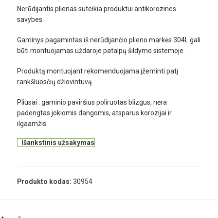
Nerūdijantis plienas suteikia produktui antikorozines
savybes.
Gaminys pagamintas iš nerūdijančio plieno markės 304L gali
būti montuojamas uždaroje patalpų šildymo sistemoje.
Produktą montuojant rekomenduojama įžeminti patį
rankšluosčių džiovintuvą.
Pliusai : gaminio paviršius poliruotas blizgus, nėra
padengtas jokiomis dangomis, atsparus korozijai ir
ilgaamžis.
Išankstinis užsakymas
Produkto kodas:
30954