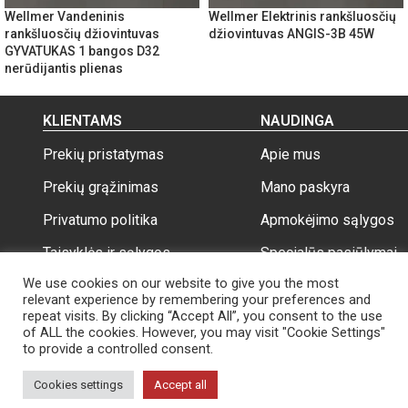
Wellmer Vandeninis
Wellmer Elektrinis rankšluosčių
rankšluosčių džiovintuvas
džiovintuvas ANGIS-3B 45W
GYVATUKAS 1 bangos D32
nerūdijantis plienas
KLIENTAMS
NAUDINGA
Prekių pristatymas
Apie mus
Prekių grąžinimas
Mano paskyra
Privatumo politika
Apmokėjimo sąlygos
Taisyklės ir sąlygos
Specialūs pasiūlymai
We use cookies on our website to give you the most
relevant experience by remembering your preferences and
repeat visits. By clicking “Accept All”, you consent to the use
of ALL the cookies. However, you may visit "Cookie Settings"
to provide a controlled consent.
Wellmer.lt
Visos teisės saugomos 2026
Cookies settings
Accept all