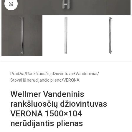
Click to enlarge
Pradžia
/
Rankšluosčių džiovintuvai
/
Vandeniniai
/
Stovai iš nerūdijančio plieno
/
VERONA
Wellmer Vandeninis
rankšluosčių džiovintuvas
VERONA 1500×104
nerūdijantis plienas