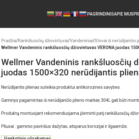
PAGRINDINIS
APIE MUS
PR
Pradžia
/
Rankšluosčių džiovintuvai
/
Vandeniniai
/
Stovai iš nerūdijančio 
Wellmer Vandeninis rankšluosčių džiovintuvas VERONA juodas 1500
Wellmer Vandeninis rankšluosčių 
juodas 1500×320 nerūdijantis plie
Nerūdijantis plienas suteikia produktui antikorozines savybes.
Gaminys pagamintas iš nerūdijančio plieno markės 304L gali būti mon
Produktą montuojant rekomenduojama įžeminti patį rankšluosčių džio
Pliusai : gaminio paviršius dažytas, atsparus korozijai ir ilgaamžis.
Išankstinis užsakymas