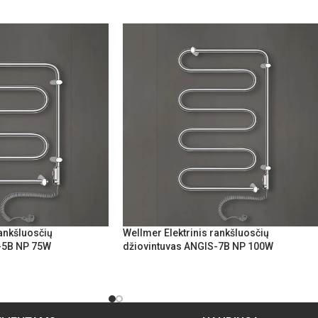
rankšluosčių
Wellmer Elektrinis rankšluosčių
-5B NP 75W
džiovintuvas ANGIS-7B NP 100W