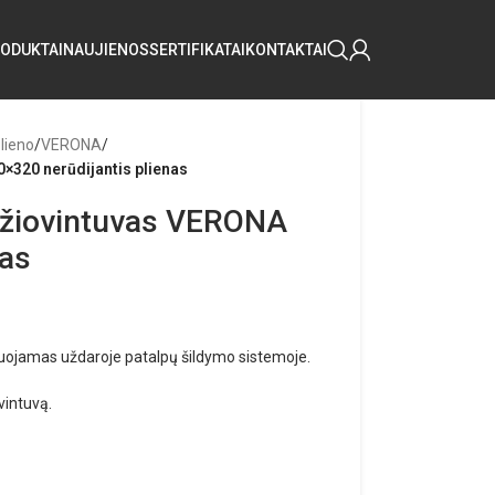
ODUKTAI
NAUJIENOS
SERTIFIKATAI
KONTAKTAI
plieno
/
VERONA
/
×320 nerūdijantis plienas
džiovintuvas VERONA
nas
tuojamas uždaroje patalpų šildymo sistemoje.
vintuvą.