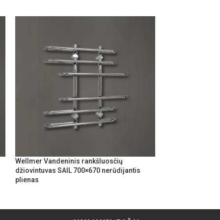
Wellmer Vandeninis rankšluosčių
Wellmer Elektrin
džiovintuvas SAIL 700×670 nerūdijantis
džiovintuvas CL
plienas
dešinė