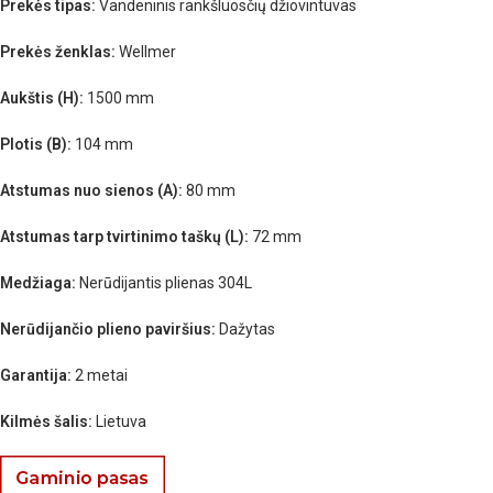
Prekės tipas:
Vandeninis rankšluosčių džiovintuvas
Prekės ženklas:
Wellmer
Aukštis (H):
1500 mm
Plotis (B):
104 mm
Atstumas nuo sienos (A):
80 mm
Atstumas tarp tvirtinimo taškų (L):
72 mm
Medžiaga:
Nerūdijantis plienas 304L
Nerūdijančio plieno paviršius:
Dažytas
Garantija:
2 metai
Kilmės šalis:
Lietuva