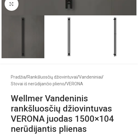
Click to enlarge
Pradžia
/
Rankšluosčių džiovintuvai
/
Vandeniniai
/
Stovai iš nerūdijančio plieno
/
VERONA
Wellmer Vandeninis
rankšluosčių džiovintuvas
VERONA juodas 1500×104
nerūdijantis plienas