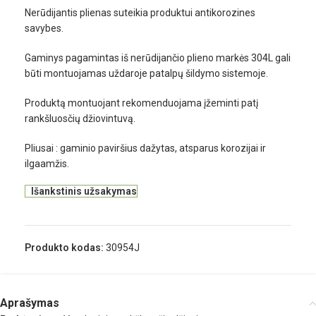
Nerūdijantis plienas suteikia produktui antikorozines
savybes.
Gaminys pagamintas iš nerūdijančio plieno markės 304L gali
būti montuojamas uždaroje patalpų šildymo sistemoje.
Produktą montuojant rekomenduojama įžeminti patį
rankšluosčių džiovintuvą.
Pliusai : gaminio paviršius dažytas, atsparus korozijai ir
ilgaamžis.
Išankstinis užsakymas
Produkto kodas:
30954J
Aprašymas