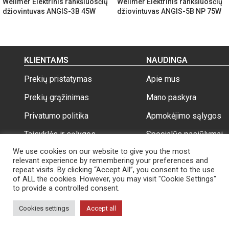
Wellmer Elektrinis rankšluosčių
Wellmer Elektrinis rankšluosčių
džiovintuvas ANGIS-3B 45W
džiovintuvas ANGIS-5B NP 75W
KLIENTAMS
NAUDINGA
Prekių pristatymas
Apie mus
Prekių grąžinimas
Mano paskyra
Privatumo politika
Apmokėjimo sąlygos
Taisyklės ir sąlygos
Specialūs pasiūlymai
We use cookies on our website to give you the most
relevant experience by remembering your preferences and
repeat visits. By clicking “Accept All”, you consent to the use
of ALL the cookies. However, you may visit "Cookie Settings"
to provide a controlled consent.
Wellmer.lt
Visos teisės saugomos 2026
Cookies settings
Accept all