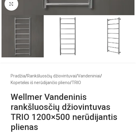
Click to enlarge
Pradžia
/
Rankšluosčių džiovintuvai
/
Vandeniniai
/
Kopetėlės iš nerūdijančio plieno
/
TRIO
Wellmer Vandeninis
rankšluosčių džiovintuvas
TRIO 1200×500 nerūdijantis
plienas