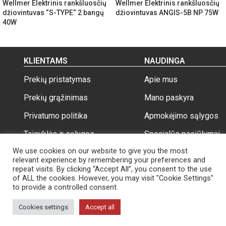
Wellmer Elektrinis rankšluosčių
Wellmer Elektrinis rankšluosčių
džiovintuvas “S-TYPE“ 2 bangų
džiovintuvas ANGIS-5B NP 75W
40W
KLIENTAMS
NAUDINGA
Prekių pristatymas
Apie mus
Prekių grąžinimas
Mano paskyra
Privatumo politika
Apmokėjimo sąlygos
Taisyklės ir sąlygos
Specialūs pasiūlymai
We use cookies on our website to give you the most
relevant experience by remembering your preferences and
repeat visits. By clicking “Accept All”, you consent to the use
of ALL the cookies. However, you may visit "Cookie Settings"
to provide a controlled consent.
Wellmer.lt
Visos teisės saugomos 2026
Cookies settings
Accept all