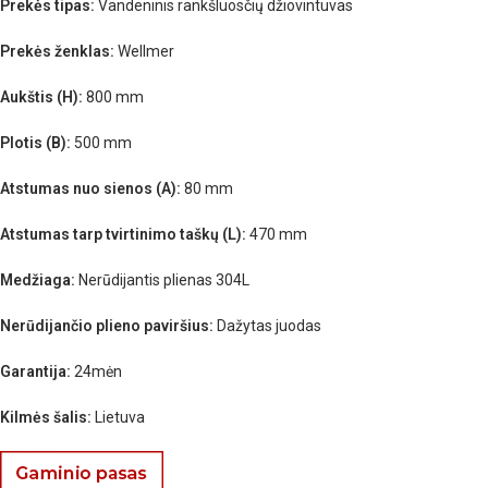
Prekės tipas:
Vandeninis rankšluosčių džiovintuvas
Prekės ženklas:
Wellmer
Aukštis (H):
800 mm
Plotis (B):
500 mm
Atstumas nuo sienos (A):
80 mm
Atstumas tarp tvirtinimo taškų (L):
470 mm
Medžiaga:
Nerūdijantis plienas 304L
Nerūdijančio plieno paviršius:
Dažytas juodas
Garantija:
24mėn
Kilmės šalis:
Lietuva