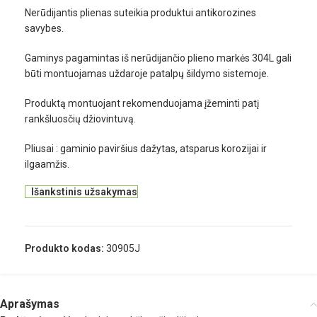
Nerūdijantis plienas suteikia produktui antikorozines
savybes.
Gaminys pagamintas iš nerūdijančio plieno markės 304L gali
būti montuojamas uždaroje patalpų šildymo sistemoje.
Produktą montuojant rekomenduojama įžeminti patį
rankšluosčių džiovintuvą.
Pliusai : gaminio paviršius dažytas, atsparus korozijai ir
ilgaamžis.
Išankstinis užsakymas
Produkto kodas:
30905J
Aprašymas