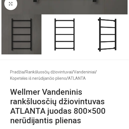
Click to enlarge
Pradžia
/
Rankšluosčių džiovintuvai
/
Vandeniniai
/
Kopetėlės iš nerūdijančio plieno
/
ATLANTA
Wellmer Vandeninis
rankšluosčių džiovintuvas
ATLANTA juodas 800×500
nerūdijantis plienas