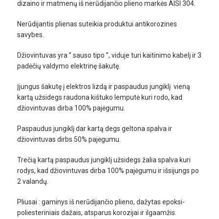
dizaino ir matmenų iš nerūdijančio plieno markės AISI 304.
Nerūdijantis plienas suteikia produktui antikorozines
savybes.
Džiovintuvas yra ” sauso tipo ”, viduje turi kaitinimo kabelį ir 3
padėčių valdymo elektrinę šakutę.
Įjungus šakutę į elektros lizdą ir paspaudus jungiklį vieną
kartą užsidegs raudona kištuko lemputė kuri rodo, kad
džiovintuvas dirba 100% pajėgumu.
Paspaudus jungiklį dar kartą degs geltona spalva ir
džiovintuvas dirbs 50% pajėgumu.
Trečią kartą paspaudus jungiklį užsidegs žalia spalva kuri
rodys, kad džiovintuvas dirba 100% pajėgumu ir išsijungs po
2 valandų.
Pliusai : gaminys iš nerūdijančio plieno, dažytas epoksi-
poliesteriniais dažais, atsparus korozijai ir ilgaamžis.