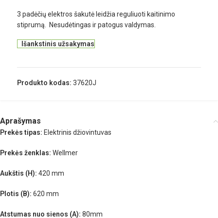
3 padėčių elektros šakutė leidžia reguliuoti kaitinimo
stiprumą. Nesudėtingas ir patogus valdymas.
Išankstinis užsakymas
Produkto kodas:
37620J
Aprašymas
Prekės tipas:
Elektrinis džiovintuvas
Prekės ženklas:
Wellmer
Aukštis (H):
420 mm
Plotis (B):
620 mm
Atstumas nuo sienos (A):
80mm