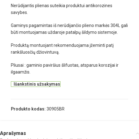
Nerūdijantis plienas suteikia produktui antikorozines
savybes.
Gaminys pagamintas iš nerūdijančio plieno markės 304L gali
būti montuojamas uždaroje patalpų šildymo sistemoje.
Produktą montuojant rekomenduojama įžeminti patį
rankšluosčių džiovintuvą.
Pliusai : gaminio paviršius šlifuotas, atsparus korozijai ir
ilgaamžis.
Išankstinis užsakymas
Produkto kodas:
30905BR
Aprašymas