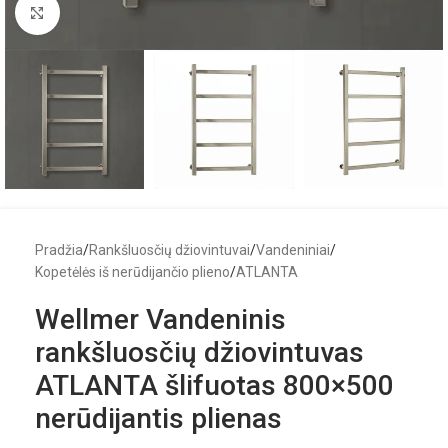
Click to enlarge
Pradžia
/
Rankšluosčių džiovintuvai
/
Vandeniniai
/
Kopetėlės iš nerūdijančio plieno
/
ATLANTA
Wellmer Vandeninis
rankšluosčių džiovintuvas
ATLANTA šlifuotas 800×500
nerūdijantis plienas