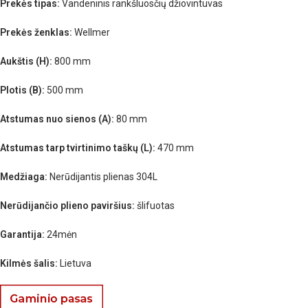
Prekės tipas:
Vandeninis rankšluosčių džiovintuvas
Prekės ženklas:
Wellmer
Aukštis (H):
800 mm
Plotis (B):
500 mm
Atstumas nuo sienos (A):
80 mm
Atstumas tarp tvirtinimo taškų (L):
470 mm
Medžiaga:
Nerūdijantis plienas 304L
Nerūdijančio plieno paviršius:
šlifuotas
Garantija:
24mėn
Kilmės šalis:
Lietuva