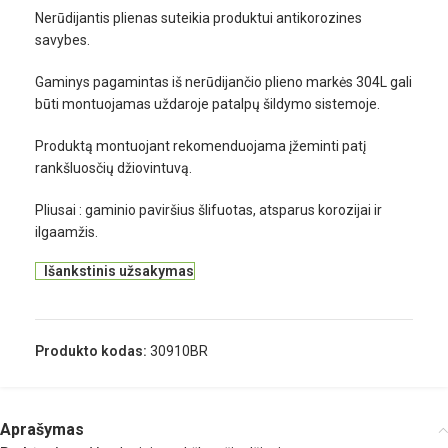
Nerūdijantis plienas suteikia produktui antikorozines
savybes.
Gaminys pagamintas iš nerūdijančio plieno markės 304L gali
būti montuojamas uždaroje patalpų šildymo sistemoje.
Produktą montuojant rekomenduojama įžeminti patį
rankšluosčių džiovintuvą.
Pliusai : gaminio paviršius šlifuotas, atsparus korozijai ir
ilgaamžis.
Išankstinis užsakymas
Produkto kodas:
30910BR
Aprašymas