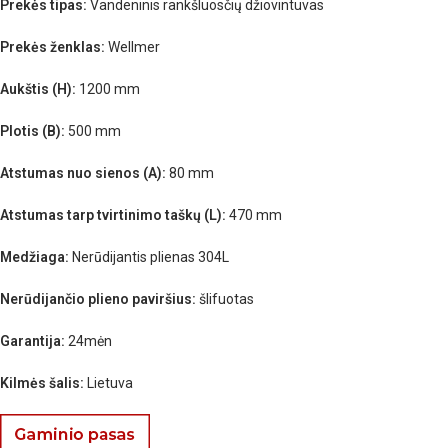
Prekės tipas:
Vandeninis rankšluosčių džiovintuvas
Prekės ženklas:
Wellmer
Aukštis (H):
1200 mm
Plotis (B):
500 mm
Atstumas nuo sienos (A):
80 mm
Atstumas tarp tvirtinimo taškų (L):
470 mm
Medžiaga:
Nerūdijantis plienas 304L
Nerūdijančio plieno paviršius:
šlifuotas
Garantija:
24mėn
Kilmės šalis:
Lietuva