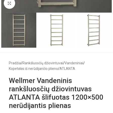
Click to enlarge
Pradžia
/
Rankšluosčių džiovintuvai
/
Vandeniniai
/
Kopetėlės iš nerūdijančio plieno
/
ATLANTA
Wellmer Vandeninis
rankšluosčių džiovintuvas
ATLANTA šlifuotas 1200×500
nerūdijantis plienas