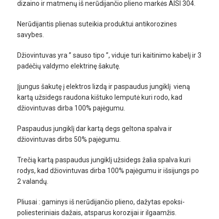
dizaino ir matmenų iš nerūdijančio plieno markės AISI 304.
Nerūdijantis plienas suteikia produktui antikorozines
savybes.
Džiovintuvas yra ” sauso tipo ”, viduje turi kaitinimo kabelį ir 3
padėčių valdymo elektrinę šakutę.
Įjungus šakutę į elektros lizdą ir paspaudus jungiklį vieną
kartą užsidegs raudona kištuko lemputė kuri rodo, kad
džiovintuvas dirba 100% pajėgumu.
Paspaudus jungiklį dar kartą degs geltona spalva ir
džiovintuvas dirbs 50% pajėgumu.
Trečią kartą paspaudus jungiklį užsidegs žalia spalva kuri
rodys, kad džiovintuvas dirba 100% pajėgumu ir išsijungs po
2 valandų.
Pliusai : gaminys iš nerūdijančio plieno, dažytas epoksi-
poliesteriniais dažais, atsparus korozijai ir ilgaamžis.