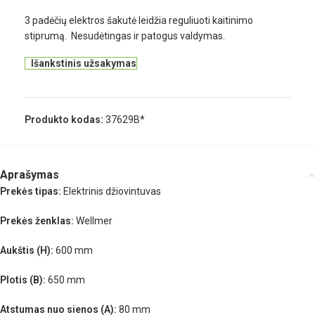
3 padėčių elektros šakutė leidžia reguliuoti kaitinimo
stiprumą. Nesudėtingas ir patogus valdymas.
Išankstinis užsakymas
Produkto kodas:
37629B*
Aprašymas
Prekės tipas:
Elektrinis džiovintuvas
Prekės ženklas:
Wellmer
Aukštis (H):
600 mm
Plotis (B):
650 mm
Atstumas nuo sienos (A):
80 mm