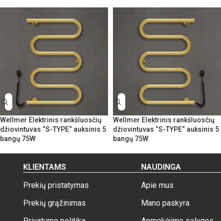
Wellmer Elektrinis rankšluosčių
Wellmer Elektrinis rankšluosčių
džiovintuvas “S-TYPE“ auksinis 5
džiovintuvas “S-TYPE“ auksinis 5
bangų 75W
bangų 75W
KLIENTAMS
NAUDINGA
Prekių pristatymas
Apie mus
Prekių grąžinimas
Mano paskyra
Privatumo politika
Apmokėjimo sąlygos