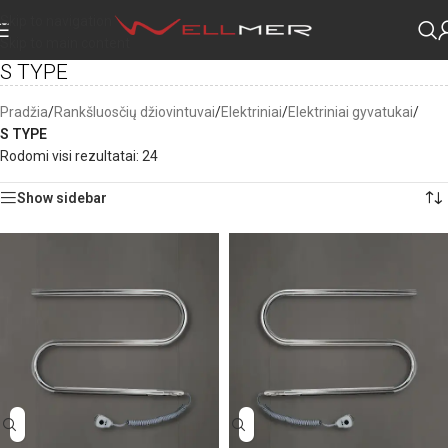
Skip to navigation
Skip to main content
S TYPE
Pradžia
/
Rankšluosčių džiovintuvai
/
Elektriniai
/
Elektriniai gyvatukai
/
S TYPE
Rodomi visi rezultatai: 24
Show sidebar