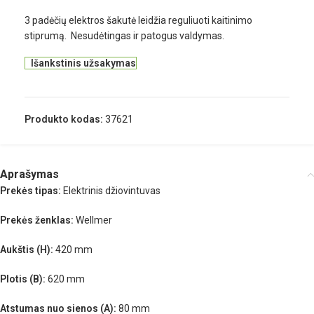
3 padėčių elektros šakutė leidžia reguliuoti kaitinimo
stiprumą. Nesudėtingas ir patogus valdymas.
Išankstinis užsakymas
Produkto kodas:
37621
Aprašymas
Prekės tipas:
Elektrinis džiovintuvas
Prekės ženklas:
Wellmer
Aukštis (H):
420 mm
Plotis (B):
620 mm
Atstumas nuo sienos (A):
80 mm