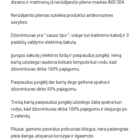
dizaino ir matmenų iš nerūdijančio plieno markės AISI 304.
Nerūdijantis plienas suteikia produktui antikorozines
savybes.
Džiovintuvas yra ” sauso tipo ”, viduje turi kaitinimo kabelį ir 3
padėčių valdymo elektrinę šakutę.
Įjungus šakutę į elektros lizdą ir paspaudus jungiklį vieną
kartą užsidegs raudona kištuko lemputė kuri rodo, kad
džiovintuvas dirba 100% pajėgumu.
Paspaudus jungiklį dar kartą degs geltona spalva ir
džiovintuvas dirbs 50% pajėgumu.
Trečią kartą paspaudus jungiklį užsidegs žalia spalva kuri
rodys, kad džiovintuvas dirba 100% pajėgumu ir išsijungs po
2 valandų.
Pliusai: gaminio paviršius poliruotas blizgus, nėra padengtas
jokia danga ,atsparus korozijai ir ilgaamžis.