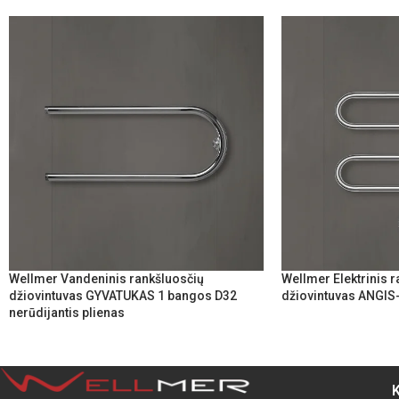
Wellmer Vandeninis rankšluosčių
Wellmer Elektrinis 
džiovintuvas GYVATUKAS 1 bangos D32
džiovintuvas ANGIS
nerūdijantis plienas