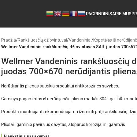
PAGRINDINIS
APIE MUS
PR
Pradžia
/
Rankšluosčių džiovintuvai
/
Vandeniniai
/
Kopetėlės iš nerūdijanč
Wellmer Vandeninis rankšluosčių džiovintuvas SAIL juodas 700×670
Wellmer Vandeninis rankšluosčių d
juodas 700×670 nerūdijantis pliena
Nerūdijantis plienas suteikia produktui antikorozines savybes.
Gaminys pagamintas iš nerūdijančio plieno markės 304L gali būti mon
Produktą montuojant rekomenduojama įžeminti patį rankšluosčių džio
Pliusai : gaminio paviršius dažytas, atsparus korozijai ir ilgaamžis.
Išankstinis užsakymas