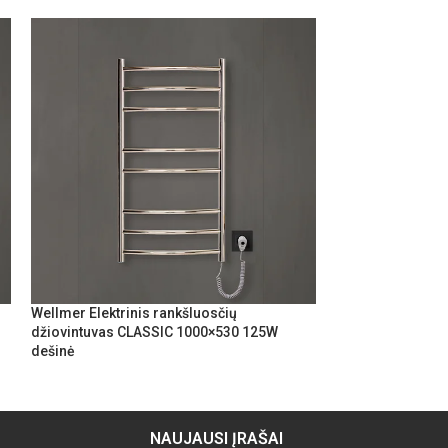
Wellmer Elektrinis rankšluosčių
Wellmer Elektrin
džiovintuvas CLASSIC 1000×530 125W
džiovintuvas CL
dešinė
NAUJAUSI ĮRAŠAI