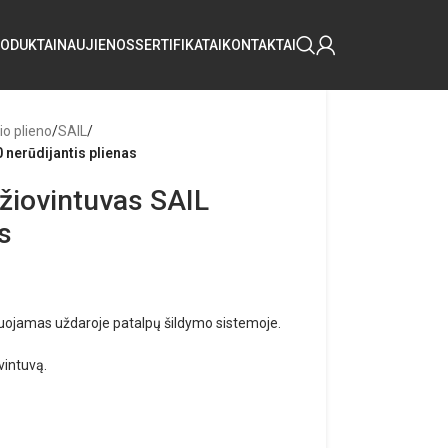
ODUKTAI
NAUJIENOS
SERTIFIKATAI
KONTAKTAI
io plieno
/
SAIL
/
 nerūdijantis plienas
žiovintuvas SAIL
s
tuojamas uždaroje patalpų šildymo sistemoje.
vintuvą.