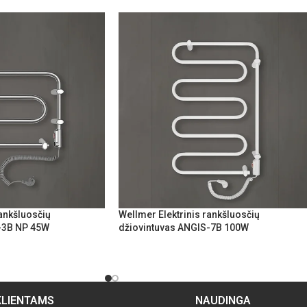
rankšluosčių
Wellmer Elektrinis rankšluosčių
-3B NP 45W
džiovintuvas ANGIS-7B 100W
KLIENTAMS
NAUDINGA