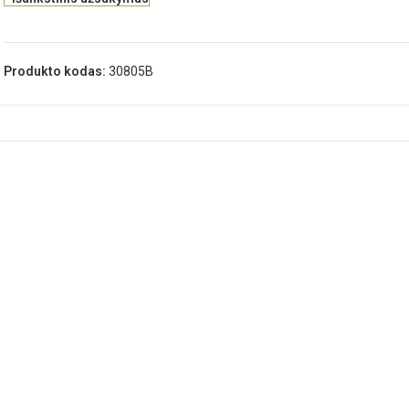
Produkto kodas:
30805B
APRAŠYMAS