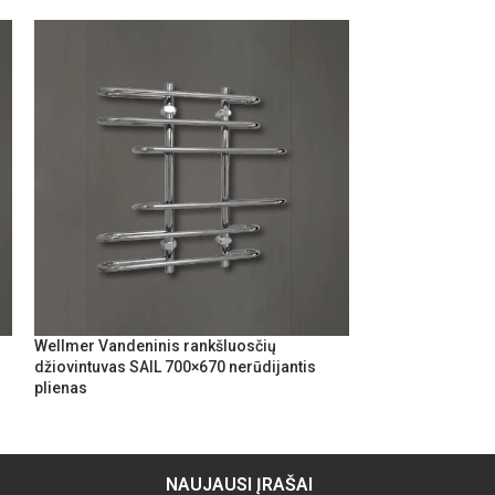
Wellmer Vandeninis rankšluosčių
Wellmer Vandeni
džiovintuvas SAIL 700×670 nerūdijantis
džiovintuvas ST
plienas
nerūdijantis plie
NAUJAUSI ĮRAŠAI