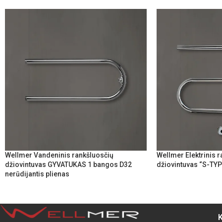
Wellmer Vandeninis rankšluosčių
Wellmer Elektrinis 
džiovintuvas GYVATUKAS 1 bangos D32
džiovintuvas “S-TY
nerūdijantis plienas