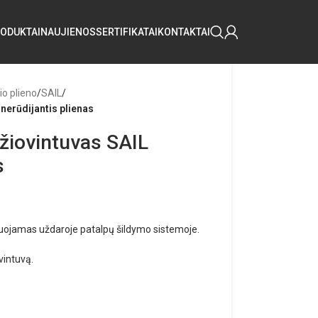
ODUKTAI
NAUJIENOS
SERTIFIKATAI
KONTAKTAI
io plieno
/
SAIL
/
nerūdijantis plienas
žiovintuvas SAIL
s
tuojamas uždaroje patalpų šildymo sistemoje.
vintuvą.