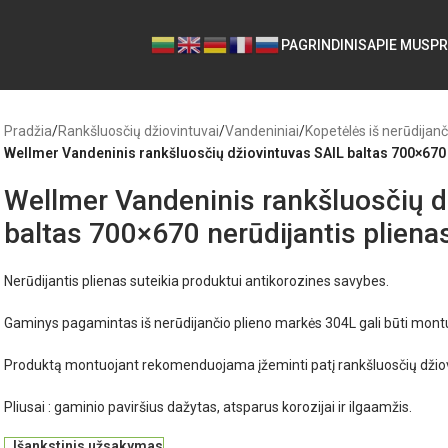
PAGRINDINIS
APIE MUS
PR
Pradžia
/
Rankšluosčių džiovintuvai
/
Vandeniniai
/
Kopetėlės iš nerūdijanč
Wellmer Vandeninis rankšluosčių džiovintuvas SAIL baltas 700×670 
Wellmer Vandeninis rankšluosčių d
baltas 700×670 nerūdijantis pliena
Nerūdijantis plienas suteikia produktui antikorozines savybes.
Gaminys pagamintas iš nerūdijančio plieno markės 304L gali būti mon
Produktą montuojant rekomenduojama įžeminti patį rankšluosčių džio
Pliusai : gaminio paviršius dažytas, atsparus korozijai ir ilgaamžis.
Išankstinis užsakymas