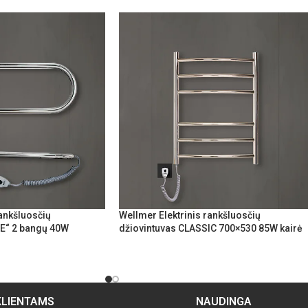
rankšluosčių
Wellmer Elektrinis rankšluosčių
PE“ 2 bangų 40W
džiovintuvas CLASSIC 700×530 85W kairė
KLIENTAMS
NAUDINGA