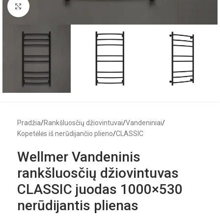
Click to enlarge
Pradžia
/
Rankšluosčių džiovintuvai
/
Vandeniniai
/
Kopetėlės iš nerūdijančio plieno
/
CLASSIC
Wellmer Vandeninis
rankšluosčių džiovintuvas
CLASSIC juodas 1000×530
nerūdijantis plienas