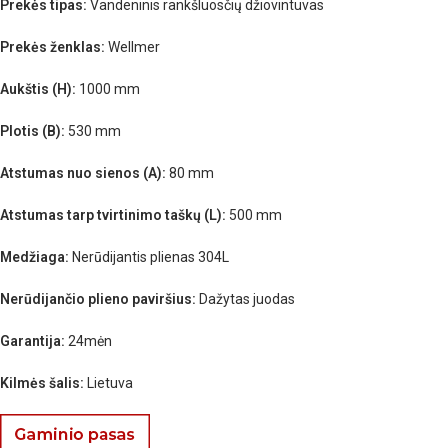
Prekės tipas:
Vandeninis rankšluosčių džiovintuvas
Prekės ženklas:
Wellmer
Aukštis (H):
1000 mm
Plotis (B):
530 mm
Atstumas nuo sienos (A):
80 mm
Atstumas tarp tvirtinimo taškų (L):
500 mm
Medžiaga:
Nerūdijantis plienas 304L
Nerūdijančio plieno paviršius:
Dažytas juodas
Garantija:
24mėn
Kilmės šalis:
Lietuva