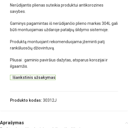
Nerūdijantis plienas suteikia produktui antikorozines
savybes.
Gaminys pagamintas iš nerūdijančio plieno markės 304L gali
būti montuojamas uždaroje patalpų šildymo sistemoje.
Produktą montuojant rekomenduojama įžeminti patį
rankšluosčių džiovintuvą.
Pliusai : gaminio paviršius dažytas, atsparus korozijai ir
ilgaamžis.
Išankstinis užsakymas
Produkto kodas:
30312J
Aprašymas