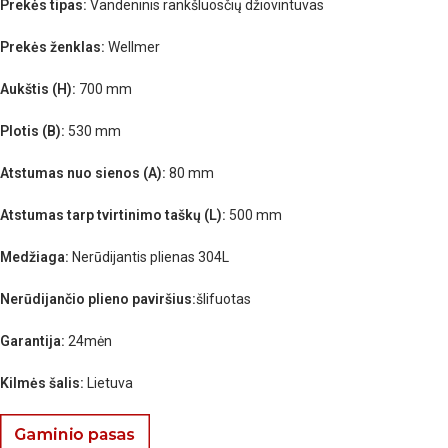
Prekės tipas:
Vandeninis rankšluosčių džiovintuvas
Prekės ženklas:
Wellmer
Aukštis (H):
700 mm
Plotis (B):
530 mm
Atstumas nuo sienos (A):
80 mm
Atstumas tarp tvirtinimo taškų (L):
500 mm
Medžiaga:
Nerūdijantis plienas 304L
Nerūdijančio plieno paviršius:
šlifuotas
Garantija:
24mėn
Kilmės šalis:
Lietuva