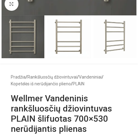
Click to enlarge
Pradžia
/
Rankšluosčių džiovintuvai
/
Vandeniniai
/
Kopetėlės iš nerūdijančio plieno
/
PLAIN
Wellmer Vandeninis
rankšluosčių džiovintuvas
PLAIN šlifuotas 700×530
nerūdijantis plienas