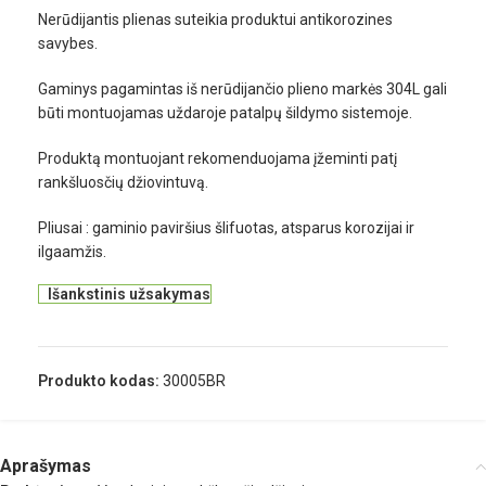
Nerūdijantis plienas suteikia produktui antikorozines
savybes.
Gaminys pagamintas iš nerūdijančio plieno markės 304L gali
būti montuojamas uždaroje patalpų šildymo sistemoje.
Produktą montuojant rekomenduojama įžeminti patį
rankšluosčių džiovintuvą.
Pliusai : gaminio paviršius šlifuotas, atsparus korozijai ir
ilgaamžis.
Išankstinis užsakymas
Produkto kodas:
30005BR
Aprašymas