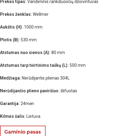
Prekės tipas:
Vandeninis rankšluosčių džiovintuvas
Prekės ženklas:
Wellmer
Aukštis (H):
1000 mm
Plotis (B):
530 mm
Atstumas nuo sienos (A):
80 mm
Atstumas tarp tvirtinimo taškų (L):
500 mm
Medžiaga:
Nerūdijantis plienas 304L
Nerūdijančio plieno paviršius:
šlifuotas
Garantija:
24mėn
Kilmės šalis:
Lietuva