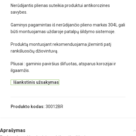
Nerūdijantis plienas suteikia produktui antikorozines
savybes.
Gaminys pagamintas iš nerūdijančio plieno markės 304L gali
būti montuojamas uždaroje patalpų šildymo sistemoje.
Produktą montuojant rekomenduojama įžeminti patį
rankšluosčių džiovintuvą.
Pliusai : gaminio paviršius šlifuotas, atsparus korozijai ir
ilgaamžis.
Išankstinis užsakymas
Produkto kodas:
30012BR
Aprašymas