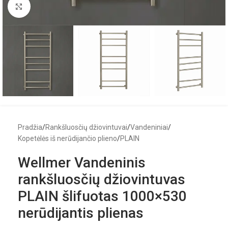
Click to enlarge
Pradžia
/
Rankšluosčių džiovintuvai
/
Vandeniniai
/
Kopetėlės iš nerūdijančio plieno
/
PLAIN
Wellmer Vandeninis
rankšluosčių džiovintuvas
PLAIN šlifuotas 1000×530
nerūdijantis plienas