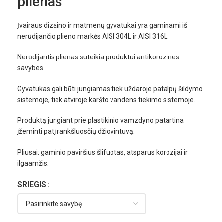
plienas
Įvairaus dizaino ir matmenų gyvatukai yra gaminami iš
nerūdijančio plieno markės AISI 304L ir AISI 316L.
Nerūdijantis plienas suteikia produktui antikorozines
savybes.
Gyvatukas gali būti jungiamas tiek uždaroje patalpų šildymo
sistemoje, tiek atviroje karšto vandens tiekimo sistemoje.
Produktą jungiant prie plastikinio vamzdyno patartina
įžeminti patį rankšluosčių džiovintuvą.
Pliusai: gaminio paviršius šlifuotas, atsparus korozijai ir
ilgaamžis.
SRIEGIS