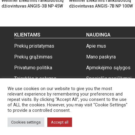
Wellmer Elektrinis rankšluosčių
Wellmer Elektrinis rankšluosčių
džiovintuvas ANGIS-3B NP 45W
džiovintuvas ANGIS-7B NP 100W
KLIENTAMS
NAUDINGA
Prekių pristatymas
Apie mus
Prekių grąžinimas
Mano paskyra
Privatumo politika
Apmokėjimo sąlygos
Taisyklės ir sąlygos
Specialūs pasiūlymai
We use cookies on our website to give you the most
relevant experience by remembering your preferences and
repeat visits. By clicking “Accept All”, you consent to the use
of ALL the cookies. However, you may visit "Cookie Settings"
to provide a controlled consent.
Wellmer.lt
Visos teisės saugomos 2026
Cookies settings
Accept all