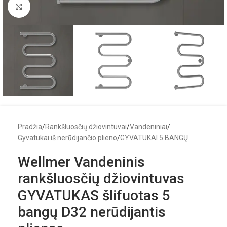
Click to enlarge
Pradžia
/
Rankšluosčių džiovintuvai
/
Vandeniniai
/
Gyvatukai iš nerūdijančio plieno
/
GYVATUKAI 5 BANGŲ
Wellmer Vandeninis
rankšluosčių džiovintuvas
GYVATUKAS šlifuotas 5
bangų D32 nerūdijantis