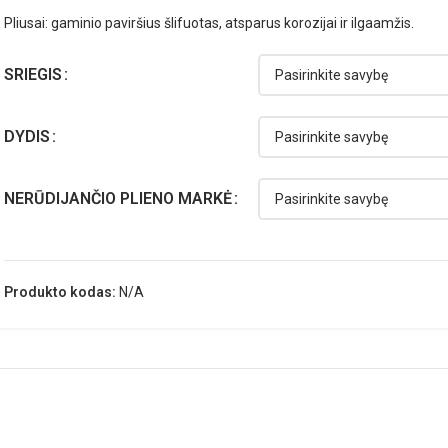
Pliusai: gaminio paviršius šlifuotas, atsparus korozijai ir ilgaamžis.
SRIEGIS
DYDIS
NERŪDIJANČIO PLIENO MARKĖ
Produkto kodas:
N/A
APRAŠYMAS
PAPILDOMA INFORMACIJA