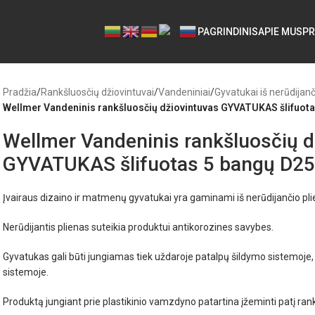
PAGRINDINIS
APIE MUS
PR
Pradžia
/
Rankšluosčių džiovintuvai
/
Vandeniniai
/
Gyvatukai iš nerūdijanč
Wellmer Vandeninis rankšluosčių džiovintuvas GYVATUKAS šlifuotas
Wellmer Vandeninis rankšluosčių d
GYVATUKAS šlifuotas 5 bangų D25 n
Įvairaus dizaino ir matmenų gyvatukai yra gaminami iš nerūdijančio pli
Nerūdijantis plienas suteikia produktui antikorozines savybes.
Gyvatukas gali būti jungiamas tiek uždaroje patalpų šildymo sistemoje, 
sistemoje.
Produktą jungiant prie plastikinio vamzdyno patartina įžeminti patį ran