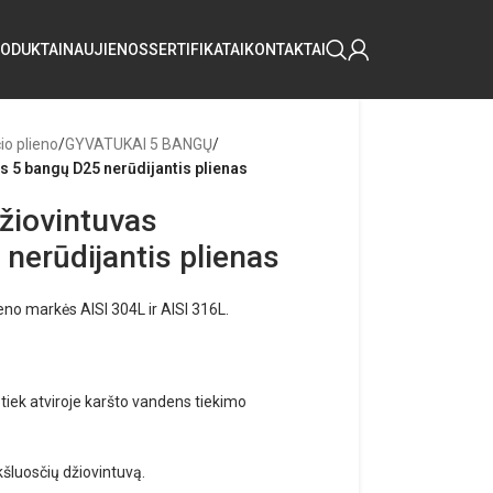
ODUKTAI
NAUJIENOS
SERTIFIKATAI
KONTAKTAI
io plieno
/
GYVATUKAI 5 BANGŲ
/
 5 bangų D25 nerūdijantis plienas
žiovintuvas
erūdijantis plienas
eno markės AISI 304L ir AISI 316L.
tiek atviroje karšto vandens tiekimo
kšluosčių džiovintuvą.