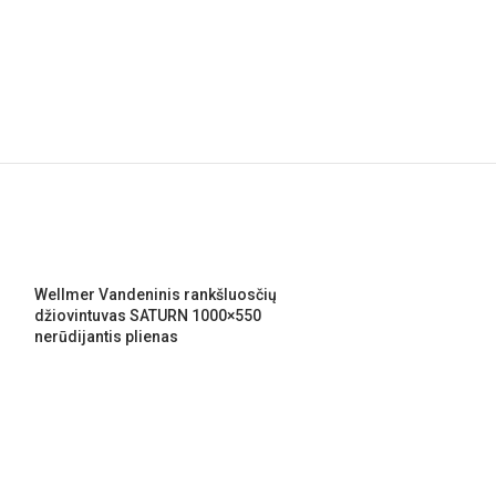
Wellmer Vandeninis rankšluosčių
džiovintuvas SATURN 1000×550
nerūdijantis plienas