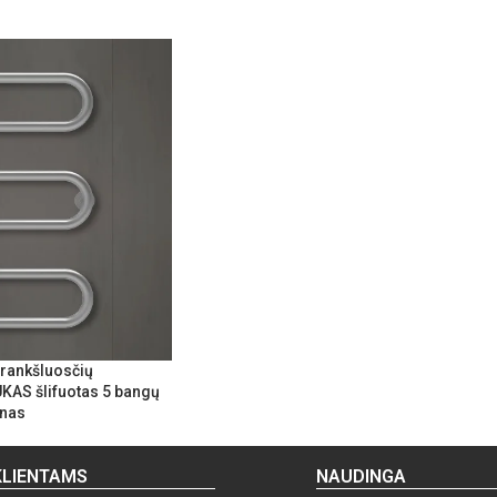
rankšluosčių
KAS šlifuotas 5 bangų
enas
KLIENTAMS
NAUDINGA