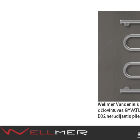
Wellmer Vandeninis 
džiovintuvas GYVATU
D32 nerūdijantis pli