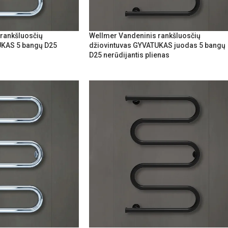
rankšluosčių
Wellmer Vandeninis rankšluosčių
UKAS 5 bangų D25
džiovintuvas GYVATUKAS juodas 5 bangų
D25 nerūdijantis plienas