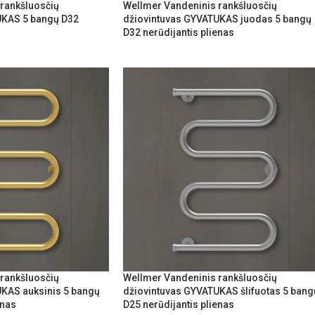
rankšluosčių
Wellmer Vandeninis rankšluosčių
UKAS 5 bangų D32
džiovintuvas GYVATUKAS juodas 5 bangų
D32 nerūdijantis plienas
rankšluosčių
Wellmer Vandeninis rankšluosčių
KAS auksinis 5 bangų
džiovintuvas GYVATUKAS šlifuotas 5 bang
enas
D25 nerūdijantis plienas