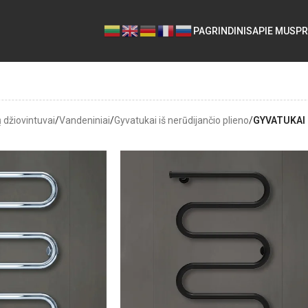
PAGRINDINIS
APIE MUS
PR
 džiovintuvai
/
Vandeniniai
/
Gyvatukai iš nerūdijančio plieno
/
GYVATUKAI