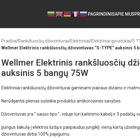
PAGRINDINIS
APIE MUS
PR
Pradžia
/
Rankšluosčių džiovintuvai
/
Elektriniai
/
Elektriniai gyvatukai
/
S T
Wellmer Elektrinis rankšluosčių džiovintuvas “S-TYPE“ auksinis 5
Wellmer Elektrinis rankšluosčių dž
auksinis 5 bangų 75W
Elektriniai rankšluosčių džiovintuvai gaminami įvairaus dizaino ir matm
Nerūdijantis plienas suteikia produktui antikorozines savybes.
Džiovintuvas yra ” sauso tipo ”, viduje turi kaitinimo kabelį ir 3 padėčių 
Įjungus šakutę į elektros lizdą ir paspaudus jungiklį vieną kartą užside
džiovintuvas dirba 100% pajėgumu.