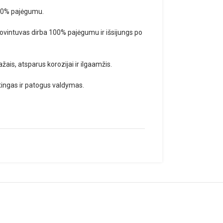
 50% pajėgumu.
žiovintuvas dirba 100% pajėgumu ir išsijungs po
ažais, atsparus korozijai ir ilgaamžis.
ėtingas ir patogus valdymas.