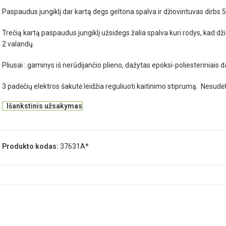
Paspaudus jungiklį dar kartą degs geltona spalva ir džiovintuvas dirbs
Trečią kartą paspaudus jungiklį užsidegs žalia spalva kuri rodys, kad d
2 valandų.
Pliusai : gaminys iš nerūdijančio plieno, dažytas epoksi-poliesteriniais d
3 padėčių elektros šakutė leidžia reguliuoti kaitinimo stiprumą. Nesud
Išankstinis užsakymas
Produkto kodas:
37631A*
APRAŠYMAS
PAPILDOMA INFORMACIJA