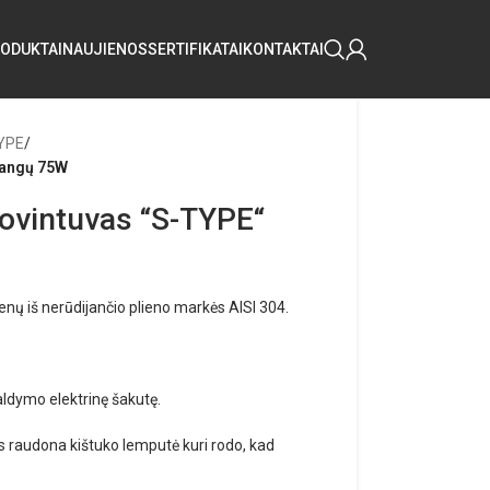
ODUKTAI
NAUJIENOS
SERTIFIKATAI
KONTAKTAI
YPE
/
 bangų 75W
iovintuvas “S-TYPE“
enų iš nerūdijančio plieno markės AISI 304.
valdymo elektrinę šakutę.
gs raudona kištuko lemputė kuri rodo, kad