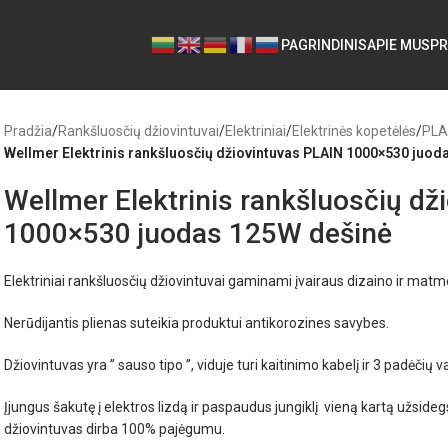
PAGRINDINIS
APIE MUS
PR
Pradžia
/
Rankšluosčių džiovintuvai
/
Elektriniai
/
Elektrinės kopetėlės
/
PLA
Wellmer Elektrinis rankšluosčių džiovintuvas PLAIN 1000×530 juod
Wellmer Elektrinis rankšluosčių dž
1000×530 juodas 125W dešinė
Elektriniai rankšluosčių džiovintuvai gaminami įvairaus dizaino ir matm
Nerūdijantis plienas suteikia produktui antikorozines savybes.
Džiovintuvas yra ” sauso tipo ”, viduje turi kaitinimo kabelį ir 3 padėčių 
Įjungus šakutę į elektros lizdą ir paspaudus jungiklį vieną kartą užside
džiovintuvas dirba 100% pajėgumu.