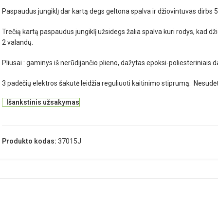
Paspaudus jungiklį dar kartą degs geltona spalva ir džiovintuvas dirbs
Trečią kartą paspaudus jungiklį užsidegs žalia spalva kuri rodys, kad d
2 valandų.
Pliusai : gaminys iš nerūdijančio plieno, dažytas epoksi-poliesteriniais d
3 padėčių elektros šakutė leidžia reguliuoti kaitinimo stiprumą. Nesud
Išankstinis užsakymas
Produkto kodas:
37015J
APRAŠYMAS
PAPILDOMA INFORMACIJA