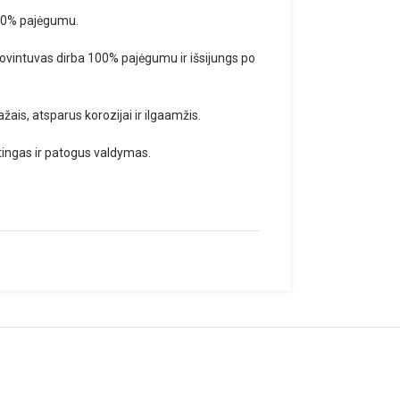
 50% pajėgumu.
žiovintuvas dirba 100% pajėgumu ir išsijungs po
ažais, atsparus korozijai ir ilgaamžis.
ėtingas ir patogus valdymas.