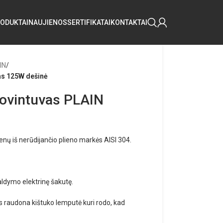
ODUKTAI
NAUJIENOS
SERTIFIKATAI
KONTAKTAI
IN
/
as 125W dešinė
iovintuvas PLAIN
enų iš nerūdijančio plieno markės AISI 304.
valdymo elektrinę šakutę.
gs raudona kištuko lemputė kuri rodo, kad