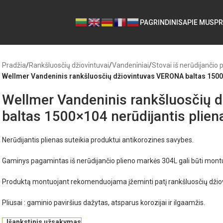
PAGRINDINIS
APIE MUS
PR
Pradžia
/
Rankšluosčių džiovintuvai
/
Vandeniniai
/
Stovai iš nerūdijančio 
Wellmer Vandeninis rankšluosčių džiovintuvas VERONA baltas 1500×
Wellmer Vandeninis rankšluosčių 
baltas 1500×104 nerūdijantis plien
Nerūdijantis plienas suteikia produktui antikorozines savybes.
Gaminys pagamintas iš nerūdijančio plieno markės 304L gali būti mon
Produktą montuojant rekomenduojama įžeminti patį rankšluosčių džio
Pliusai : gaminio paviršius dažytas, atsparus korozijai ir ilgaamžis.
Išankstinis užsakymas