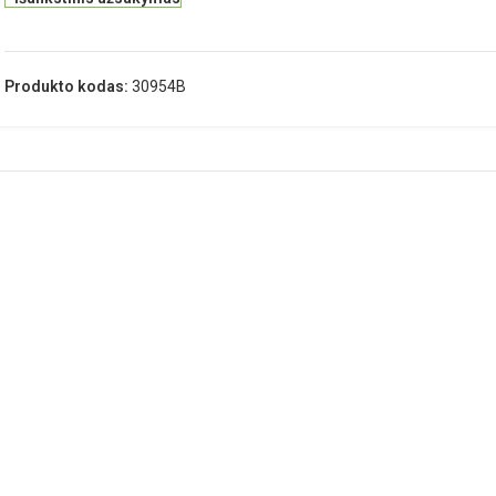
Produkto kodas:
30954B
APRAŠYMAS