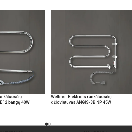
rankšluosčių
Wellmer Elektrinis rankšluosčių
PE“ 2 bangų 40W
džiovintuvas ANGIS-3B NP 45W