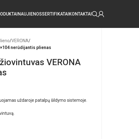
ODUKTAI
NAUJIENOS
SERTIFIKATAI
KONTAKTAI
plieno
/
VERONA
/
104 nerūdijantis plienas
džiovintuvas VERONA
as
tuojamas uždaroje patalpų šildymo sistemoje.
vintuvą.