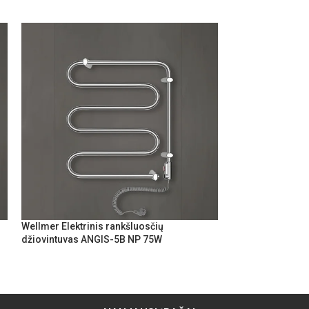
Wellmer Elektrinis rankšluosčių
Wellmer Elektrin
džiovintuvas ANGIS-5B NP 75W
džiovintuvas CL