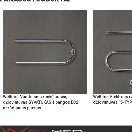
Wellmer Vandeninis rankšluosčių
Wellmer Elektrinis 
džiovintuvas GYVATUKAS 1 bangos D32
džiovintuvas “S-TY
nerūdijantis plienas