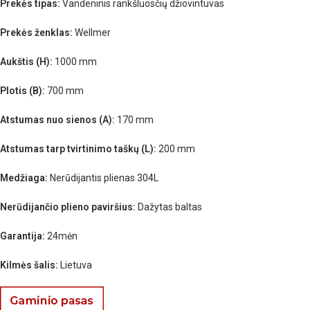
Prekės tipas:
Vandeninis rankšluosčių džiovintuvas
Prekės ženklas:
Wellmer
Aukštis (H):
1000 mm
Plotis (B):
700 mm
Atstumas nuo sienos (A):
170 mm
Atstumas tarp tvirtinimo taškų (L):
200 mm
Medžiaga:
Nerūdijantis plienas 304L
Nerūdijančio plieno paviršius:
Dažytas baltas
Garantija:
24mėn
Kilmės šalis:
Lietuva