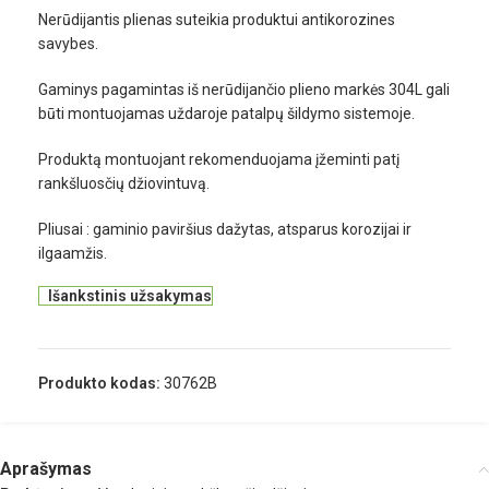
Nerūdijantis plienas suteikia produktui antikorozines
savybes.
Gaminys pagamintas iš nerūdijančio plieno markės 304L gali
būti montuojamas uždaroje patalpų šildymo sistemoje.
Produktą montuojant rekomenduojama įžeminti patį
rankšluosčių džiovintuvą.
Pliusai : gaminio paviršius dažytas, atsparus korozijai ir
ilgaamžis.
Išankstinis užsakymas
Produkto kodas:
30762B
Aprašymas