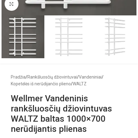
Click to enlarge
Pradžia
/
Rankšluosčių džiovintuvai
/
Vandeniniai
/
Kopetėlės iš nerūdijančio plieno
/
WALTZ
Wellmer Vandeninis
rankšluosčių džiovintuvas
WALTZ baltas 1000×700
nerūdijantis plienas