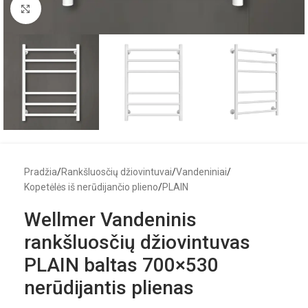
Click to enlarge
Pradžia
/
Rankšluosčių džiovintuvai
/
Vandeniniai
/
Kopetėlės iš nerūdijančio plieno
/
PLAIN
Wellmer Vandeninis
rankšluosčių džiovintuvas
PLAIN baltas 700×530
nerūdijantis plienas