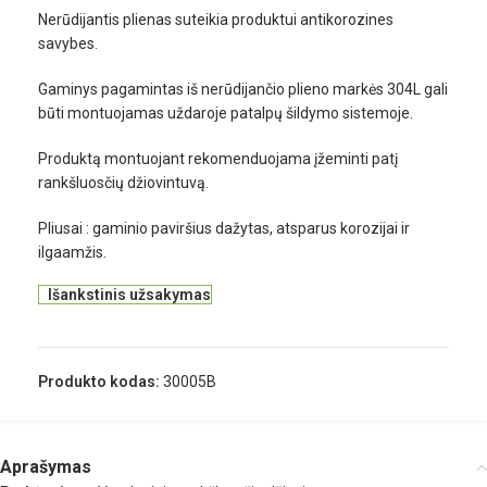
Nerūdijantis plienas suteikia produktui antikorozines
savybes.
Gaminys pagamintas iš nerūdijančio plieno markės 304L gali
būti montuojamas uždaroje patalpų šildymo sistemoje.
Produktą montuojant rekomenduojama įžeminti patį
rankšluosčių džiovintuvą.
Pliusai : gaminio paviršius dažytas, atsparus korozijai ir
ilgaamžis.
Išankstinis užsakymas
Produkto kodas:
30005B
Aprašymas