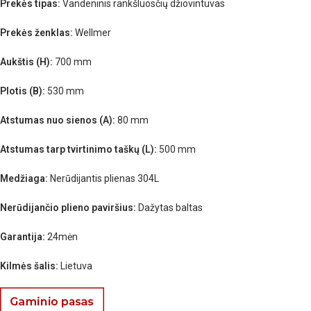
Prekės tipas:
Vandeninis rankšluosčių džiovintuvas
Prekės ženklas:
Wellmer
Aukštis (H):
700 mm
Plotis (B):
530 mm
Atstumas nuo sienos (A):
80 mm
Atstumas tarp tvirtinimo taškų (L):
500 mm
Medžiaga:
Nerūdijantis plienas 304L
Nerūdijančio plieno paviršius:
Dažytas baltas
Garantija:
24mėn
Kilmės šalis:
Lietuva