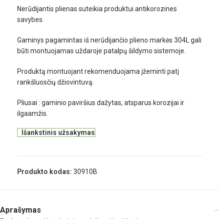
Nerūdijantis plienas suteikia produktui antikorozines
savybes.
Gaminys pagamintas iš nerūdijančio plieno markės 304L gali
būti montuojamas uždaroje patalpų šildymo sistemoje.
Produktą montuojant rekomenduojama įžeminti patį
rankšluosčių džiovintuvą.
Pliusai : gaminio paviršius dažytas, atsparus korozijai ir
ilgaamžis.
Išankstinis užsakymas
Produkto kodas:
30910B
Aprašymas