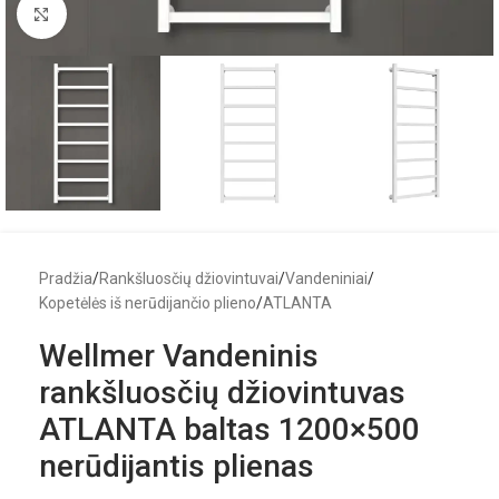
Click to enlarge
Pradžia
/
Rankšluosčių džiovintuvai
/
Vandeniniai
/
Kopetėlės iš nerūdijančio plieno
/
ATLANTA
Wellmer Vandeninis
rankšluosčių džiovintuvas
ATLANTA baltas 1200×500
nerūdijantis plienas