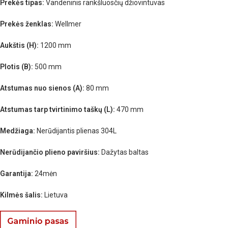
Prekės tipas:
Vandeninis rankšluosčių džiovintuvas
Prekės ženklas:
Wellmer
Aukštis (H):
1200 mm
Plotis (B):
500 mm
Atstumas nuo sienos (A):
80 mm
Atstumas tarp tvirtinimo taškų (L):
470 mm
Medžiaga:
Nerūdijantis plienas 304L
Nerūdijančio plieno paviršius:
Dažytas baltas
Garantija:
24mėn
Kilmės šalis:
Lietuva