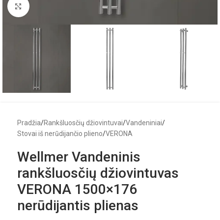
Click to enlarge
Pradžia
/
Rankšluosčių džiovintuvai
/
Vandeniniai
/
Stovai iš nerūdijančio plieno
/
VERONA
Wellmer Vandeninis
rankšluosčių džiovintuvas
VERONA 1500×176
nerūdijantis plienas