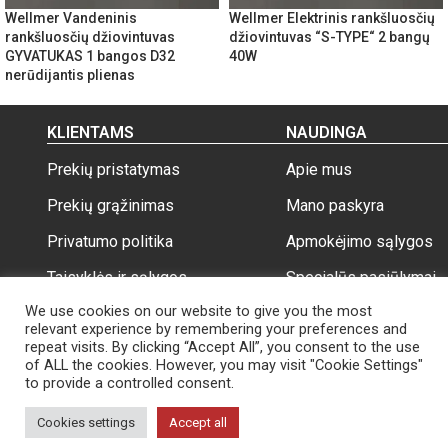
Wellmer Vandeninis
Wellmer Elektrinis rankšluosčių
rankšluosčių džiovintuvas
džiovintuvas “S-TYPE“ 2 bangų
GYVATUKAS 1 bangos D32
40W
nerūdijantis plienas
KLIENTAMS
NAUDINGA
Prekių pristatymas
Apie mus
Prekių grąžinimas
Mano paskyra
Privatumo politika
Apmokėjimo sąlygos
Taisyklės ir sąlygos
Specialūs pasiūlymai
We use cookies on our website to give you the most
relevant experience by remembering your preferences and
repeat visits. By clicking “Accept All”, you consent to the use
of ALL the cookies. However, you may visit "Cookie Settings"
to provide a controlled consent.
Wellmer.lt
Visos teisės saugomos 2026
Cookies settings
Accept all