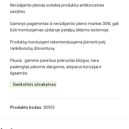
Nerūdijantis plienas suteikia produktui antikorozines
savybes.
Gaminys pagamintas iš nerūdijančio plieno markės 304L gali
būti montuojamas uždaroje patalpų šildymo sistemoje.
Produktą montuojant rekomenduojama įžeminti patį
rankšluosčių džiovintuvą.
Pliusai : gaminio paviršius poliruotas blizgus, nėra
padengtas jokiomis dangomis, atsparus korozijai ir
ilgaamžis.
Išankstinis užsakymas
Produkto kodas:
30955