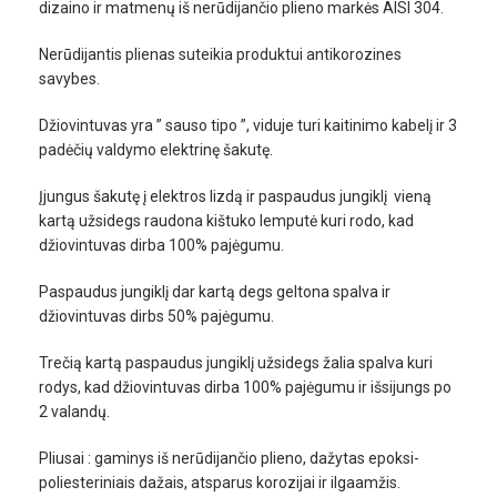
dizaino ir matmenų iš nerūdijančio plieno markės AISI 304.
Nerūdijantis plienas suteikia produktui antikorozines
savybes.
Džiovintuvas yra ” sauso tipo ”, viduje turi kaitinimo kabelį ir 3
padėčių valdymo elektrinę šakutę.
Įjungus šakutę į elektros lizdą ir paspaudus jungiklį vieną
kartą užsidegs raudona kištuko lemputė kuri rodo, kad
džiovintuvas dirba 100% pajėgumu.
Paspaudus jungiklį dar kartą degs geltona spalva ir
džiovintuvas dirbs 50% pajėgumu.
Trečią kartą paspaudus jungiklį užsidegs žalia spalva kuri
rodys, kad džiovintuvas dirba 100% pajėgumu ir išsijungs po
2 valandų.
Pliusai : gaminys iš nerūdijančio plieno, dažytas epoksi-
poliesteriniais dažais, atsparus korozijai ir ilgaamžis.