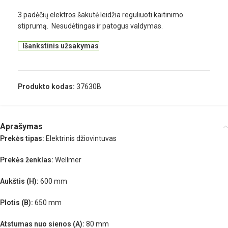
3 padėčių elektros šakutė leidžia reguliuoti kaitinimo
stiprumą. Nesudėtingas ir patogus valdymas.
Išankstinis užsakymas
Produkto kodas:
37630B
Aprašymas
Prekės tipas:
Elektrinis džiovintuvas
Prekės ženklas:
Wellmer
Aukštis (H):
600 mm
Plotis (B):
650 mm
Atstumas nuo sienos (A):
80 mm