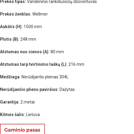
Prekės tipas:
Vandeninis rankšluosčių džiovintuvas
Prekės ženklas:
Wellmer
Aukštis (H):
1500 mm
Plotis (B):
248 mm
Atstumas nuo sienos (A):
80 mm
Atstumas tarp tvirtinimo taškų (L):
216 mm
Medžiaga:
Nerūdijantis plienas 304L
Nerūdijančio plieno paviršius:
Dažytas
Garantija:
2 metai
Kilmės šalis:
Lietuva