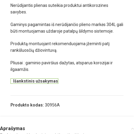
Nerūdijantis plienas suteikia produktui antikorozines
savybes.
Gaminys pagamintas iš nerūdijančio plieno markės 304L gali
būti montuojamas uždaroje patalpų šildymo sistemoje.
Produktą montuojant rekomenduojama įžeminti patį
rankšluosčių džiovintuvą.
Pliusai : gaminio paviršius dažytas, atsparus korozijai ir
ilgaamžis.
Išankstinis užsakymas
Produkto kodas:
30956A
Aprašymas