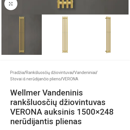
Click to enlarge
Pradžia
/
Rankšluosčių džiovintuvai
/
Vandeniniai
/
Stovai iš nerūdijančio plieno
/
VERONA
Wellmer Vandeninis
rankšluosčių džiovintuvas
VERONA auksinis 1500×248
nerūdijantis plienas