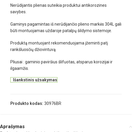
Nerūdijantis plienas suteikia produktui antikorozines
savybes.
Gaminys pagamintas iš nerūdijančio plieno markės 304L gali
būti montuojamas uždaroje patalpų šildymo sistemoje.
Produktą montuojant rekomenduojama įžeminti patį
rankšluosčių džiovintuvą.
Pliusai : gaminio paviršius šlifuotas, atsparus korozijai ir
ilgaamžis.
Išankstinis užsakymas
Produkto kodas:
30976BR
Aprašymas