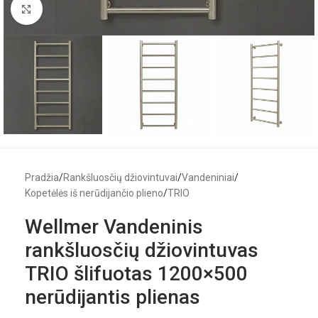
Click to enlarge
Pradžia
/
Rankšluosčių džiovintuvai
/
Vandeniniai
/
Kopetėlės iš nerūdijančio plieno
/
TRIO
Wellmer Vandeninis
rankšluosčių džiovintuvas
TRIO šlifuotas 1200×500
nerūdijantis plienas