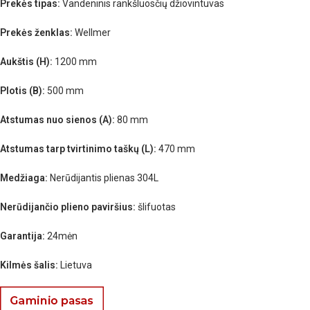
Prekės tipas:
Vandeninis rankšluosčių džiovintuvas
Prekės ženklas:
Wellmer
Aukštis (H):
1200 mm
Plotis (B):
500 mm
Atstumas nuo sienos (A):
80 mm
Atstumas tarp tvirtinimo taškų (L):
470 mm
Medžiaga:
Nerūdijantis plienas 304L
Nerūdijančio plieno paviršius:
šlifuotas
Garantija:
24mėn
Kilmės šalis:
Lietuva