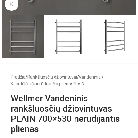
Click to enlarge
Pradžia
/
Rankšluosčių džiovintuvai
/
Vandeniniai
/
Kopetėlės iš nerūdijančio plieno
/
PLAIN
Wellmer Vandeninis
rankšluosčių džiovintuvas
PLAIN 700×530 nerūdijantis
plienas