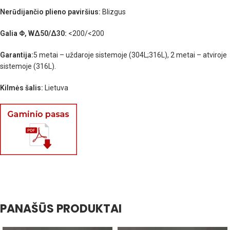
Nerūdijančio plieno paviršius:
Blizgus
Galia Φ, WΔ50/Δ30:
<200/<200
Garantija:
5 metai – uždaroje sistemoje (304L;316L), 2 metai – atviroje
sistemoje (316L).
Kilmės šalis:
Lietuva
PANAŠŪS PRODUKTAI