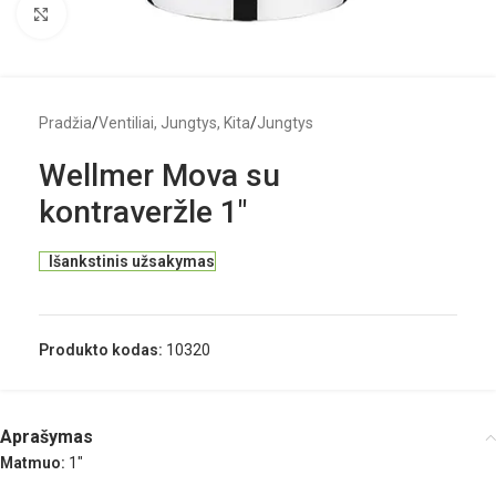
Click to enlarge
Pradžia
/
Ventiliai, Jungtys, Kita
/
Jungtys
Wellmer Mova su
kontraveržle 1″
Išankstinis užsakymas
Produkto kodas:
10320
Aprašymas
Matmuo:
1″