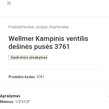
Click to enlarge
Pradžia
/
Ventiliai, Jungtys, Kita
/
Ventiliai
Wellmer Kampinis ventilis
dešinės pusės 3761
Išankstinis užsakymas
Produkto kodas:
3761
Aprašymas
Matmuo:
1/2”x1/2”