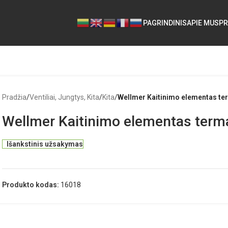
PAGRINDINIS
APIE MUS
PR
Pradžia
/
Ventiliai, Jungtys, Kita
/
Kita
/
Wellmer Kaitinimo elementas t
Wellmer Kaitinimo elementas ter
Išankstinis užsakymas
Produkto kodas:
16018