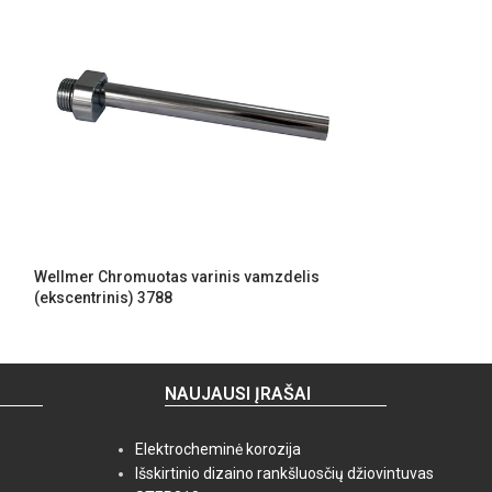
Wellmer Chromuotas varinis vamzdelis
Wellmer Teleskop
(ekscentrinis) 3788
3795
NAUJAUSI ĮRAŠAI
Elektrocheminė korozija
Išskirtinio dizaino rankšluosčių džiovintuvas