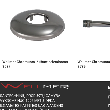
Wellmer Chromuota lėkštutė prietaisams
Wellmer Chromuotas
3087
3789
SANTECHNINIŲ PRODUKTŲ GAMYBĄ
P
VYKDOME NUO 1996 METŲ. DĖKA
ILGAMETĖS PATIRTIES UAB „VANDENS
P