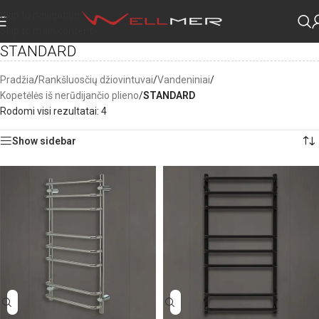
Skip to navigation
Skip to main content
STANDARD
Pradžia
/
Rankšluosčių džiovintuvai
/
Vandeniniai
/
Kopetėlės iš nerūdijančio plieno
/
STANDARD
Rodomi visi rezultatai: 4
Show sidebar