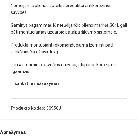
Nerūdijantis plienas suteikia produktui antikorozines
savybes.
Gaminys pagamintas iš nerūdijančio plieno markės 304L gali
būti montuojamas uždaroje patalpų šildymo sistemoje.
Produktą montuojant rekomenduojama įžeminti patį
rankšluosčių džiovintuvą.
Pliusai : gaminio paviršius dažytas, atsparus korozijai ir
ilgaamžis.
Išankstinis užsakymas
Produkto kodas:
30956J
Aprašymas