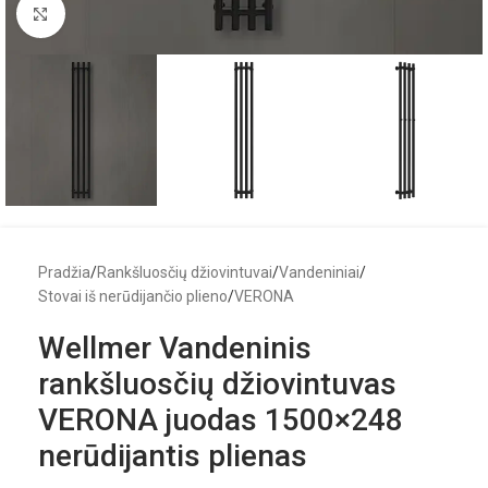
Click to enlarge
Pradžia
/
Rankšluosčių džiovintuvai
/
Vandeniniai
/
Stovai iš nerūdijančio plieno
/
VERONA
Wellmer Vandeninis
rankšluosčių džiovintuvas
VERONA juodas 1500×248
nerūdijantis plienas