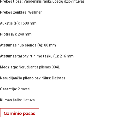
Prekės tipas:
Vandeninis rankšluosčių džiovintuvas
Prekės ženklas:
Wellmer
Aukštis (H):
1500 mm
Plotis (B):
248 mm
Atstumas nuo sienos (A):
80 mm
Atstumas tarp tvirtinimo taškų (L):
216 mm
Medžiaga:
Nerūdijantis plienas 304L
Nerūdijančio plieno paviršius:
Dažytas
Garantija:
2 metai
Kilmės šalis:
Lietuva